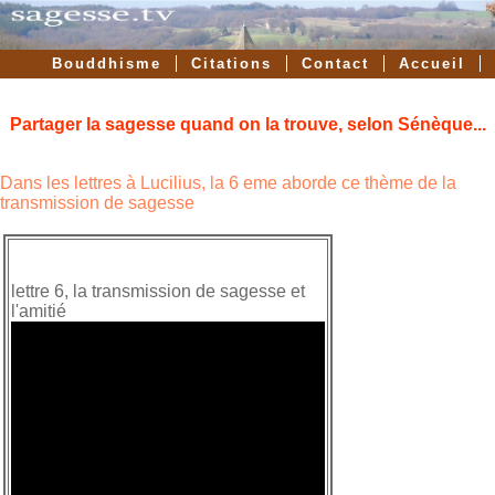
Bouddhisme
Citations
Contact
Accueil
Forum
Vidéos
Partager la sagesse quand on la trouve, selon Sénèque...
Dans les lettres à Lucilius, la 6 eme aborde ce thème de la
transmission de sagesse
lettre 6, la transmission de sagesse et
l'amitié