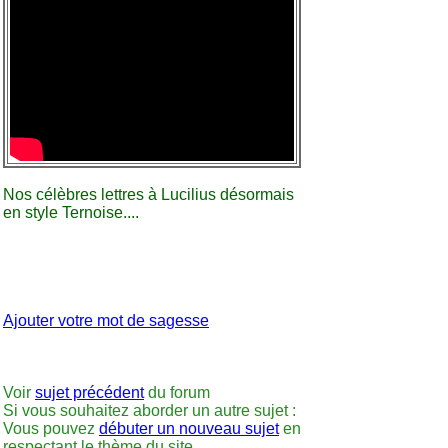
Nos célèbres lettres à Lucilius désormais
en style Ternoise....
Ajouter votre mot de sagesse
Voir
sujet précédent
du forum
Si vous souhaitez aborder un autre sujet :
Vous pouvez
débuter un nouveau sujet
en
respectant le thème du site.