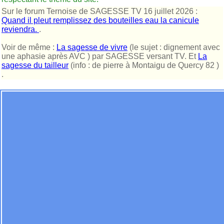
Sur le forum Ternoise de SAGESSE TV 16 juillet 2026 :
Quand il pleut remplissez des bouteilles eau la canicule
reviendra.
.
Voir de même :
La sagesse de vivre
(le sujet : dignement avec
une aphasie après AVC ) par SAGESSE versant TV. Et
La
sagesse du tailleur
(info : de pierre à Montaigu de Quercy 82 )
.